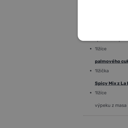
2
lžíce
limetkové šťáv
1
lžíce
rybí omáčky
NEZBYTNĚ NUTNÉ
1
lžíce
NEZAŘAZENÉ COO
palmového cukr
1
lžička
Spicy Mix z La 
1
lžíce
výpeku z masa