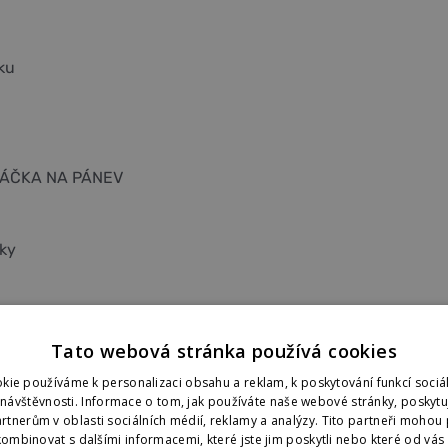
ku
ÁČKA NA PÁNEV
ky
omáčky Ketjap Medja
Tato webová stránka používá cookies
kie používáme k personalizaci obsahu a reklam, k poskytování funkcí sociál
 návštěvnosti. Informace o tom, jak používáte naše webové stránky, poskyt
ého Kampotského pepře z La Plantation
rtnerům v oblasti sociálních médií, reklamy a analýzy. Tito partneři mohou 
ombinovat s dalšími informacemi, které jste jim poskytli nebo které od vás z