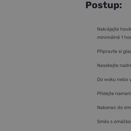
Postup:
Nakrájejte hově
minimálně 1 hod
Připravte si gl
Nasekejte nadro
Do woku nebo vě
Přidejte namari
Nakonec do směs
Směs s omáčkou