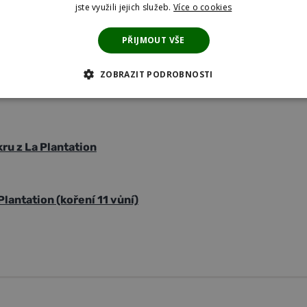
jste využili jejich služeb.
Více o cookies
PŘIJMOUT VŠE
y
ZOBRAZIT PODROBNOSTI
 COOKIES
ANALYTICKÉ COOKIES
MARKETINGOVÉ COOKI
KIES
u z La Plantation
Plantation (koření 11 vůní)