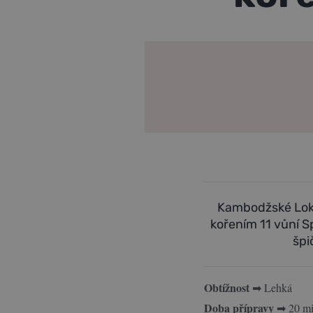
Kambodžské Lok 
kořením 11 vůní S
špi
Obtížnost
➡ Lehká
Doba přípravy
➡ 20 mi