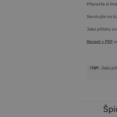
Připravte si li
Servírujte na lů
Jako přílohu zvo
Recept v PDF
os
❕ TIP:
Jako pří
Špi