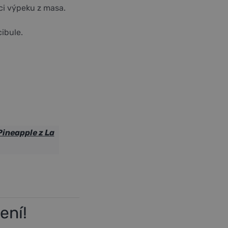
íci výpeku z masa.
cibule.
ineapple z La
ení!