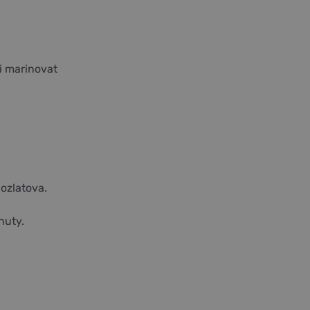
i marinovat
dozlatova.
nuty.