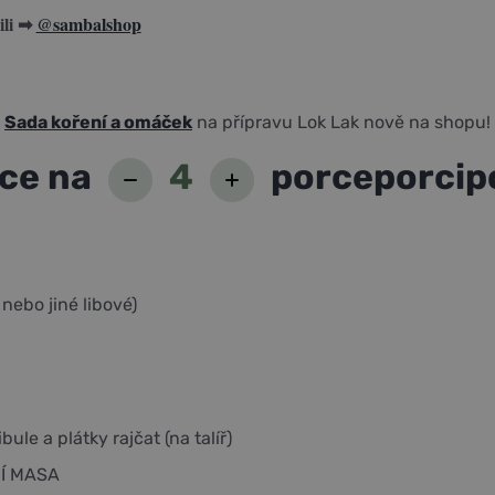
ili ➡
@sambalshop
Sada koření a omáček
na přípravu Lok Lak nově na shopu!
ce na
4
porce
porci
p
nebo jiné libové)
ibule a plátky rajčat (na talíř)
Í MASA