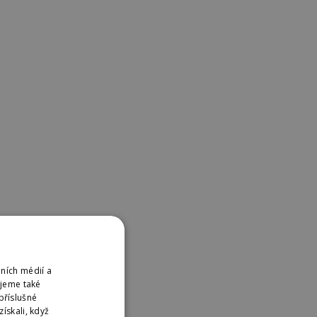
ních médií a
ujeme také
příslušné
ískali, když