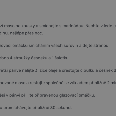
zí maso na kousky a smíchejte s marinádou. Nechte v lednic
inu, nejlépe přes noc.
azovací omáčku smícháním všech surovin a dejte stranou.
bno 4 stroužky česneku a 1 šalotku.
tší pánve nalijte 3 lžíce oleje a orestujte cibulku a česnek 
nované maso a restujte společně se základem přibližně 2 mi
i v pánvi přilijte připravenou glazovací omáčku.
 promíchávejte přibližně 30 sekund.