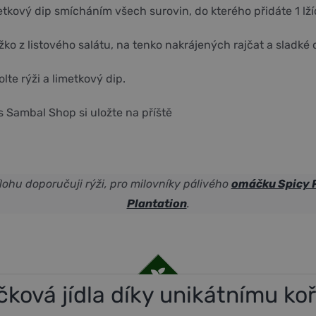
metkový dip smícháním všech surovin, do kterého přidáte 1 lž
žko z listového salátu, na tenko nakrájených rajčat a sladké 
lte rýži a limetkový dip.
 Sambal Shop si uložte na příště
lohu doporučuji rýži, pro milovníky pálivého
omáčku Spicy P
Plantation
.
čková jídla díky unikátnímu koř