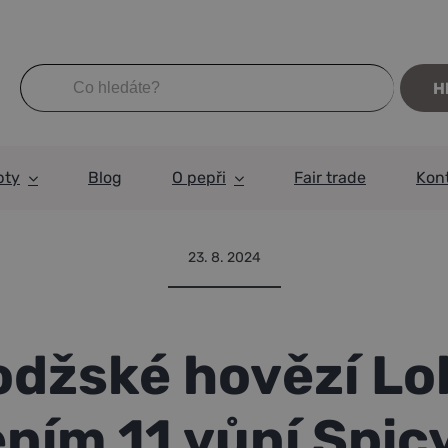
Hledat:
pty
Blog
O pepři
Fair trade
Kon
vězí Lok Lak s kořením 11 vůní Spicy Mix
23. 8. 2024
džské hovězí Lok
ním 11 vůní Spic