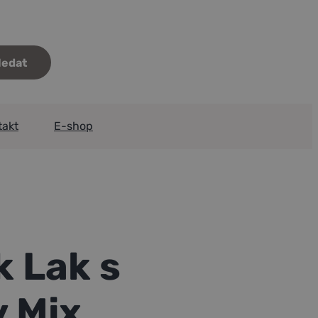
takt
E-shop
 Lak s
y Mix