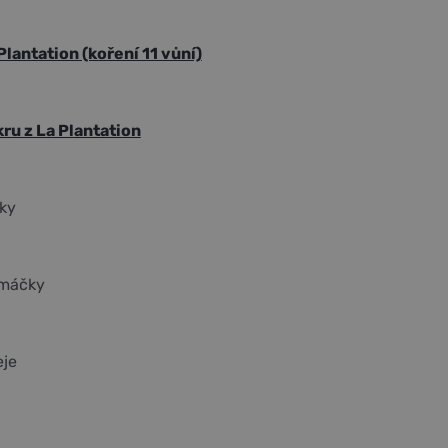
Plantation (koření 11 vůní)
u z La Plantation
ky
omáčky
je