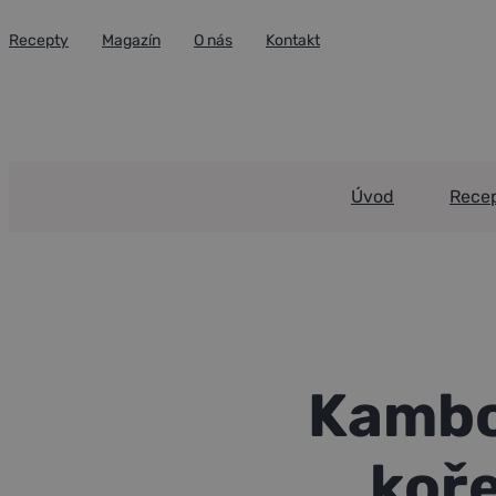
Přeskočit
Recepty
Magazín
O nás
Kontakt
na
obsah
Úvod
Rece
Portfolio
Kambodžské ho
Kambo
koře