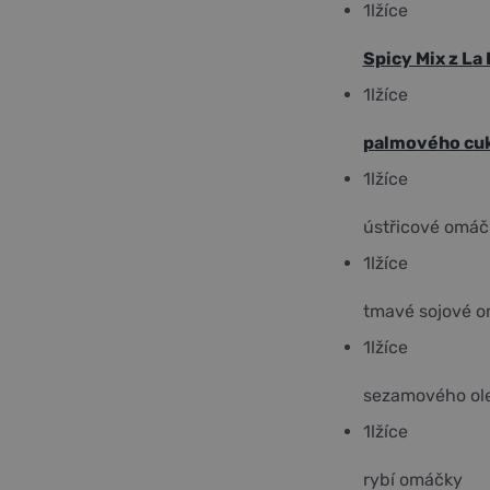
1
lžíce
Spicy Mix z La 
1
lžíce
palmového cukr
1
lžíce
ústřicové omáč
1
lžíce
tmavé sojové 
1
lžíce
sezamového ole
1
lžíce
rybí omáčky