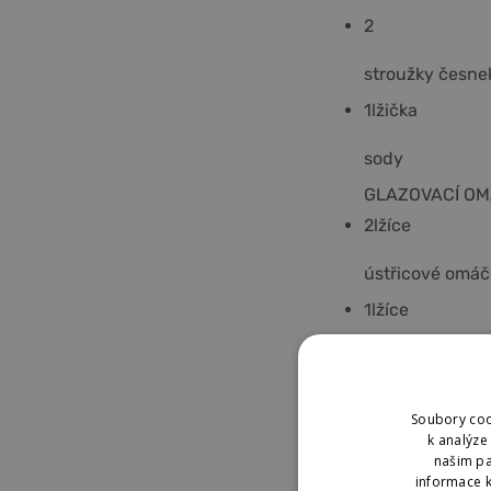
2
stroužky česne
1
lžička
sody
GLAZOVACÍ OM
2
lžíce
ústřicové omáč
1
lžíce
sladké sojové 
1
lžička
Soubory coo
k analýze
drceného čern
našim pa
LIMETKOVÝ DIP
informace k