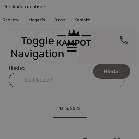
Přeskočit na obsah
Recepty
Magazín
O nás
Kontakt
Toggle
Navigation
Hledat:
Úvod
Recepty
Portfolio
Kokosové kuře s citronovou trávou
Blog
13. 3. 2022
O pepři
Fair trade