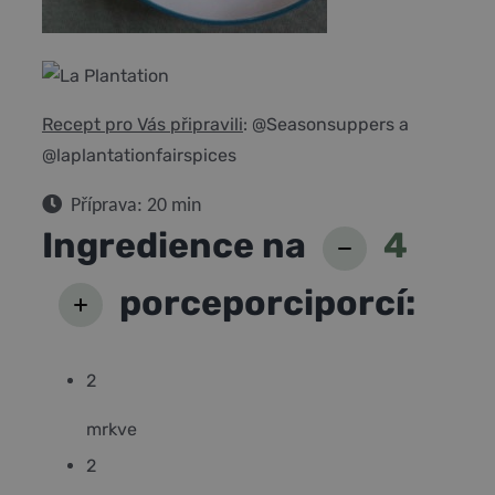
Recept pro Vás připravili
: @Seasonsuppers a
@laplantationfairspices
Příprava: 20 min
Ingredience na
4
porce
porci
porcí
:
2
mrkve
2