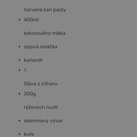
červené kari pasty
400
ml
kokosového mléka
sojová omáčka
koriandr
1
šťáva z citronu
300
g
rýžových nudlí
zeleninový vývar
kuře