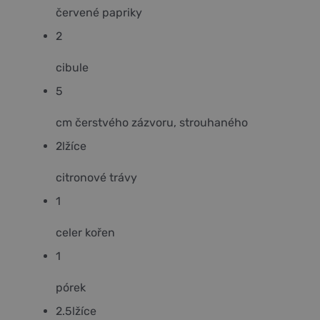
červené papriky
2
cibule
5
cm čerstvého zázvoru, strouhaného
2
lžíce
citronové trávy
1
celer kořen
1
pórek
2.5
lžíce