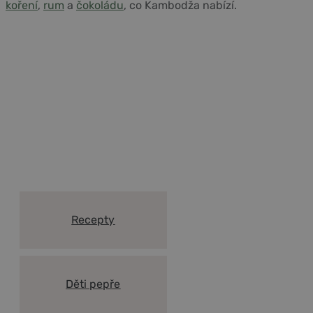
koření
,
rum
a
čokoládu
, co Kambodža nabízí.
Vše co potřebujete vědět o
Kampotském pepři a koření
Recepty
Děti pepře