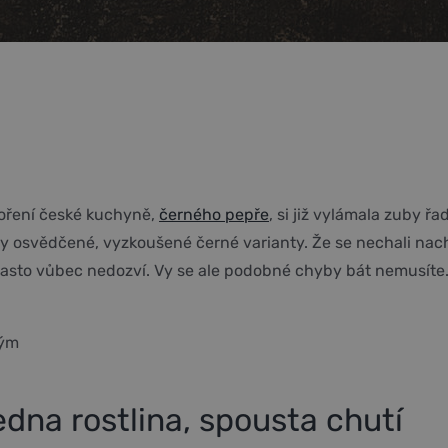
koření české kuchyně,
černého pepře
, si již vylámala zuby ř
léty osvědčené, vyzkoušené černé varianty. Že se nechali na
často vůbec nedozví. Vy se ale podobné chyby bát nemusíte.
ným
jedna rostlina, spousta chutí