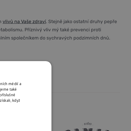
ch
vlivů na Vaše zdraví
. Stejně jako ostatní druhy pepře
bolismu. Příznivý vliv mý také prevenci proti
eálním společníkem do sychravých podzimních dnů.
ních médií a
ujeme také
příslušné
ískali, když