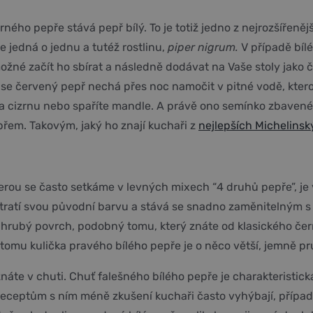
rného pepře stává pepř bílý. To je totiž jedno z nejrozšíře
e jedná o jednu a tutéž rostlinu,
piper nigrum.
V případě bíl
 možné začít ho sbírat a následně dodávat na Vaše stoly jako
ka, se červený pepř nechá přes noc namočit v pitné vodě, kt
a cizrnu nebo spaříte mandle. A právě ono semínko zbavené s
řem. Takovým, jaký ho znají kuchaři z
nejlepších Michelinsk
rou se často setkáme v levných mixech “4 druhů pepře”, je 
ztratí svou původní barvu a stává se snadno zaměnitelným s 
 a hrubý povrch, podobný tomu, který znáte od klasického č
ti tomu kulička pravého bílého pepře je o něco větší, jemně
znáte v chuti. Chuť falešného bílého pepře je charakterist
e receptům s ním méně zkušení kuchaři často vyhýbají, přípa