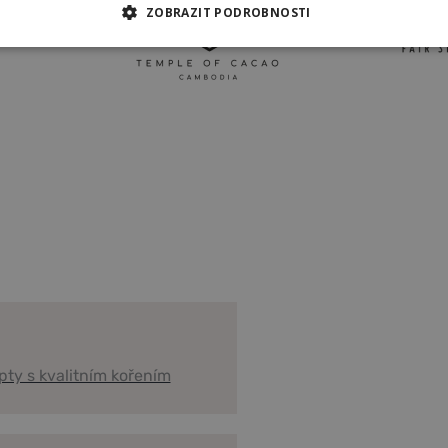
ZOBRAZIT PODROBNOSTI
 COOKIES
ANALYTICKÉ COOKIES
MARKETINGOVÉ COOKI
KIES
pty s kvalitním kořením