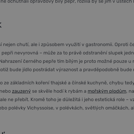
edně ochutnali opravdový bílý pepř, rozlila by se jim v ústec
k
iší nejen chutí, ale i způsobem využití v gastronomii. Oproti 
pepři nevyrovná – může za to právě odstranění slupek jednot
 Nahrazení černého pepře tím bílým je proto možné pouze u
totiž bude jídlo postrádat výraznost a pravděpodobně bude 
o ze základních koření thajské a čínské kuchyně, chybu ted
, nebo
zauzený
se skvěle hodí k rybám a
mořským plodům
, n
, ale ne přebít. Kromě toho je důležitá i jeho estetická role 
 polévky Vichyssoise, v polévkách, světlých omáčkách, ale