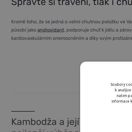
Spravte si trávení, tlak i ch
Kromě toho, že se jedná o velmi chutnou položku ve Vaš
působí jako
andioxidant
, podporuje chuť k jídlu a zá
kardiovaskulárním onemocněním a díky svým protizáně
Soubory coo
k analýze
našim pa
informace k
Kambodža a její