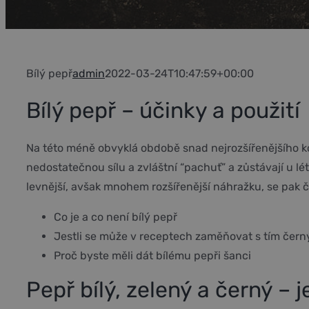
Bílý pepř
admin
2022-03-24T10:47:59+00:00
Bílý pepř – účinky a použití
Na této méně obvyklá obdobě snad nejrozšířenějšího 
nedostatečnou sílu a zvláštní “pachuť” a zůstávají u 
levnější, avšak mnohem rozšířenější náhražku, se pak 
Co je a co není bílý pepř
Jestli se může v receptech zaměňovat s tím čer
Proč byste měli dát bílému pepři šanci
Pepř bílý, zelený a černý – 