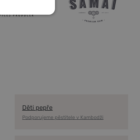
ES
Děti pepře
Podporujeme pěstitele v Kambodži