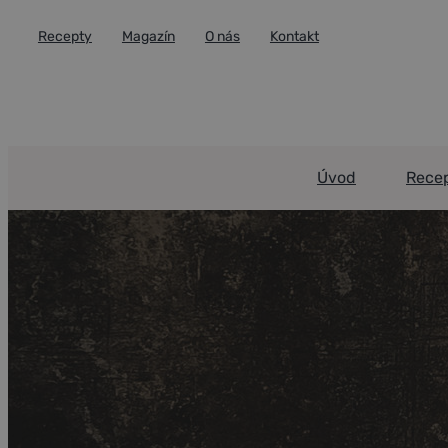
Přeskočit
Recepty
Magazín
O nás
Kontakt
na
obsah
Úvod
Rece