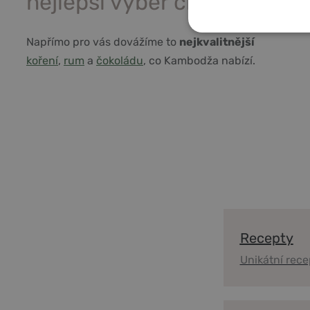
nejlepší výběr chutí
NEZBYTNĚ NUTNÉ
Napřímo pro vás dovážíme to
nejkvalitnější
koření
,
rum
a
čokoládu
, co Kambodža nabízí.
NEZAŘAZENÉ COO
Recepty
Unikátní rece
Vše co