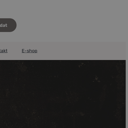
takt
E-shop