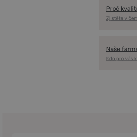
potřebujete
Proč kvalit
vědět o
Zjistěte v čem
Kampotském
pepři a koření
Naše farm
Kdo pro vás k