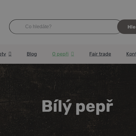
Hledat:
pty
Blog
O pepři
Fair trade
Kon
Bílý pepř