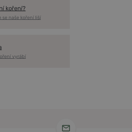
ní koření?
 se naše koření liší
a
oření vyrábí