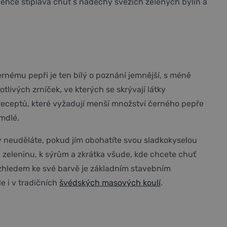
h lehce štiplavá chuť s nádechy svěžích zelených bylin a
černému pepři je ten bílý o poznání jemnější, s méně
livých zrníček, ve kterých se skrývají látky
 receptů, které vyžadují menší množství černého pepře
mdlé.
y neuděláte, pokud jím obohatíte svou sladkokyselou
a zeleninu, k sýrům a zkrátka všude, kde chcete chuť
– vzhledem ke své barvě je základním stavebním
 i v tradičních
švédských masových koulí
.