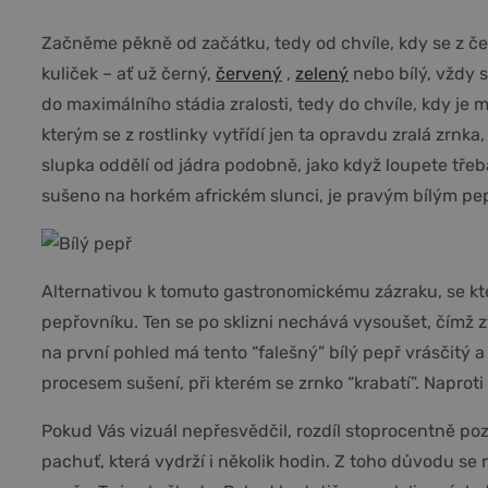
Začněme pěkně od začátku, tedy od chvíle, kdy se z če
kuliček – ať už černý,
červený
,
zelený
nebo bílý, vždy s
do maximálního stádia zralosti, tedy do chvíle, kdy je
kterým se z rostlinky vytřídí jen ta opravdu zralá zrn
slupka oddělí od jádra podobně, jako když loupete třeb
sušeno na horkém africkém slunci, je pravým bílým pep
Alternativou k tomuto gastronomickému zázraku, se kte
pepřovníku. Ten se po sklizni nechává vysoušet, čímž 
na první pohled má tento “falešný” bílý pepř vrásčitý
procesem sušení, při kterém se zrnko “krabatí”. Napro
Pokud Vás vizuál nepřesvědčil, rozdíl stoprocentně po
pachuť, která vydrží i několik hodin. Z toho důvodu s