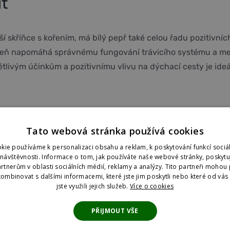
uť
í skříňce s kořením, má bílý pepř také celou řadu pozitivní
roveň napomáhá správnému fungování trávicího systému a meta
tlivým účinkům a pozitivnímu vlivu na dýchací cesty je id
Tato webová stránka používá cookies
kie používáme k personalizaci obsahu a reklam, k poskytování funkcí sociál
 návštěvnosti. Informace o tom, jak používáte naše webové stránky, poskyt
rtnerům v oblasti sociálních médií, reklamy a analýzy. Tito partneři mohou 
ombinovat s dalšími informacemi, které jste jim poskytli nebo které od vás z
jste využili jejich služeb.
Více o cookies
PŘIJMOUT VŠE