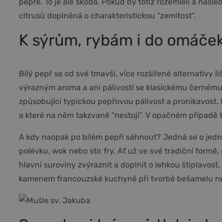
pepře. To je ale škoda. Pokud by totiž rozemleli a násl
citrusů doplněná o charakteristickou “zemitost”.
K sýrům, rybám i do omáče
Bílý pepř se od své tmavší, více rozšířené alternativy l
výrazným aroma a ani pálivostí se klasickému černému 
způsobující typickou pepřovou pálivost a pronikavost.
a které na něm takzvaně “nestojí”. V opačném případě 
A kdy naopak po bílém pepři sáhnout? Jedná se o jedn
polévku, wok nebo stir fry. Ať už ve své tradiční formě
hlavní suroviny zvýraznit a doplnit o lehkou štiplavost
kamenem francouzské kuchyně při tvorbě bešamelu nebo