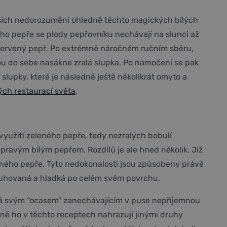
nějších nedorozumění ohledně těchto magických bílých
ého pepře se plody pepřovníku nechávají na slunci až
 červený pepř
.
Po extrémně náročném ručním sběru,
erou do sebe nasákne zralá slupka. Po namočení se pak
lupky, které je následně ještě několikrát omyto a
ých restaurací světa
.
využití zeleného pepře, tedy nezralých bobulí
pravým bílým pepřem. Rozdílů je ale hned několik. Již
erného pepře. Tyto nedokonalosti jsou způsobeny právě
 pruhovaná a hladká po celém svém povrchu.
ická svým “ocasem” zanechávajícím v puse nepříjemnou
dně ho v těchto receptech nahrazují jinými druhy