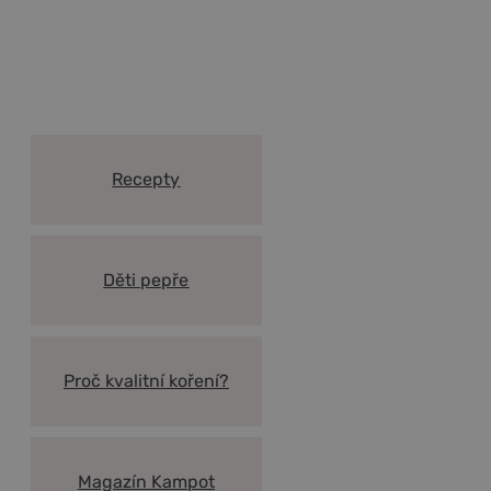
Vše co potřebujete vědět o
Kampotském pepři a koření
Recepty
Děti pepře
Proč kvalitní koření?
Magazín Kampot