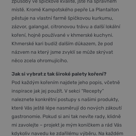
způsoby ve špičkové kvalitě, jste na správném
místě. Kromě Kampotského pepře La Plantaiton
pěstuje na vlastní farmě špičkovou kurkumu,
zázvor, galangal, citronovou trávu a další lokální
koření, hojně používané v khmerské kuchyni.
Khmerské kari budiž dalším důkazem, že pod
názvem na který jsme zvyklí se může skrývat
něco zcela ohromujícího.
Jak si vybrat z tak široké palety koření?
Pod každým kořením najdete jeho popis, včetně
inspirace jak jej použít. V sekci “Recepty”
naleznete konkrétní postupy s našimi produkty,
které Vás ještě lépe nasměrují do nových zákoutí
gastronomie. Pokud si ani tak nevíte rady, klidně
mi zavolejte – projekt je mým koníčkem a rád Vás
kdykoliv navedu ke zdařilému výběru. Na každém