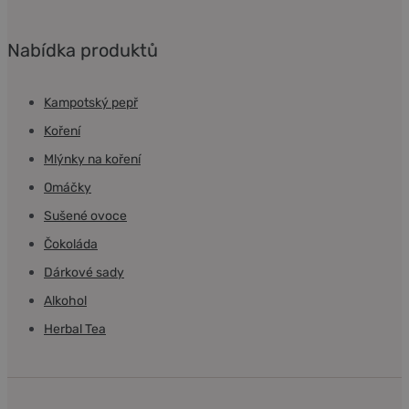
Nabídka produktů
Kampotský pepř
Koření
Mlýnky na koření
Omáčky
Sušené ovoce
Čokoláda
Dárkové sady
Alkohol
Herbal Tea