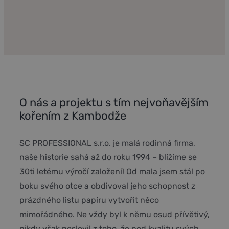
O nás a projektu s tím nejvoňavějším
kořením z Kambodže
SC PROFESSIONAL s.r.o. je malá rodinná firma,
naše historie sahá až do roku 1994 – blížíme se
30ti letému výročí založení! Od mala jsem stál po
boku svého otce a obdivoval jeho schopnost z
prázdného listu papíru vytvořit něco
mimořádného. Ne vždy byl k němu osud přívětivý,
nikdy však neslevil z toho, že pod kvalitu svých