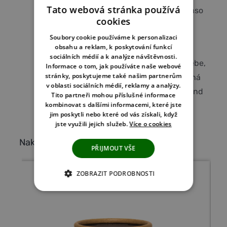
Tato webová stránka používá
salátu a rajčat, při konzumaci můžete maso
cookies
namáčet do limetkovo - pepřového dipu.
Soubory cookie používáme k personalizaci
Podávejte s rýží.
obsahu a reklam, k poskytování funkcí
sociálních médií a k analýze návštěvnosti.
Tip: Poměr omáček můžete ladit podle sebe,
Informace o tom, jak používáte naše webové
stránky, poskytujeme také našim partnerům
stejně tak množství pepře. Takto to chutná
v oblasti sociálních médií, reklamy a analýzy.
nám, dejte vědět jaký je Váš oblíbený blend
Tito partneři mohou příslušné informace
kombinovat s dalšími informacemi, které jste
;-)
jim poskytli nebo které od vás získali, když
jste využili jejich služeb.
Více o cookies
Nakupte si pepř na našem e-shopu
PŘIJMOUT VŠE
ZOBRAZIT PODROBNOSTI
NEZBYTNĚ NUTNÉ COOKIES
ANALYTICKÉ COOKIES