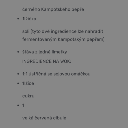
černého Kampotského pepře
1
lžička
soli (tyto dvě ingredience lze nahradit
fermentovaným Kampotským pepřem)
šťáva z jedné limetky
INGREDIENCE NA WOK:
1:1 ústřičná se sojovou omáčkou
1
lžíce
cukru
1
velká červená cibule