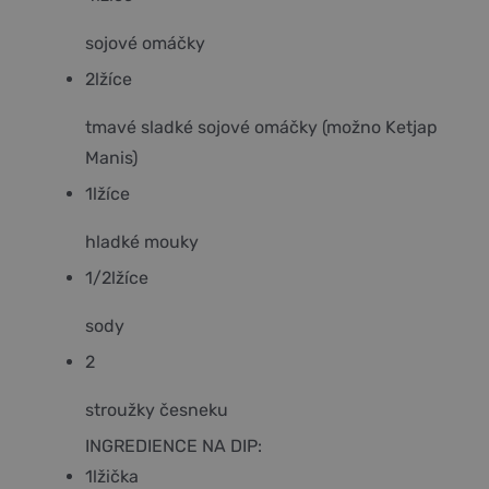
sojové omáčky
2
lžíce
tmavé sladké sojové omáčky (možno Ketjap
Manis)
1
lžíce
hladké mouky
1/2
lžíce
sody
2
stroužky česneku
INGREDIENCE NA DIP:
1
lžička