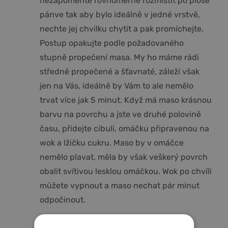
nezapomeňte rovnoměrně rozmístit po ploše
pánve tak aby bylo ideálně v jedné vrstvě,
nechte jej chvilku chytit a pak promíchejte.
Postup opakujte podle požadovaného
stupně propečení masa. My ho máme rádi
středně propečené a šťavnaté, záleží však
jen na Vás, ideálně by Vám to ale nemělo
trvat více jak 5 minut. Když má maso krásnou
barvu na povrchu a jste ve druhé polovině
času, přidejte cibuli, omáčku připravenou na
wok a lžičku cukru. Maso by v omáčce
nemělo plavat, měla by však veškerý povrch
obalit svítivou lesklou omáčkou. Wok po chvíli
můžete vypnout a maso nechat pár minut
odpočinout.
Servírujte na plochý talíř na lůžko z listů