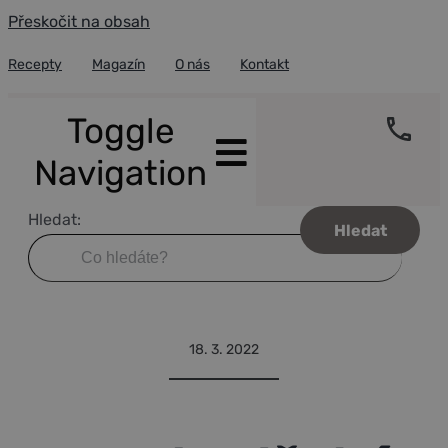
Přeskočit na obsah
Recepty
Magazín
O nás
Kontakt
Toggle
Navigation
Hledat:
Úvod
Recepty
Portfolio
Kambodžské hovězí Lok Lak
Blog
18. 3. 2022
O pepři
Fair trade