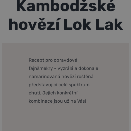
Kambodžské
Kontakt
E-shop
hovězí Lok Lak
Recept pro opravdové
fajnšmekry - vyzrálá a dokonale
namarinovaná hovězí roštěná
představující celé spektrum
chutí. Jejich konkrétní
kombinace jsou už na Vás!