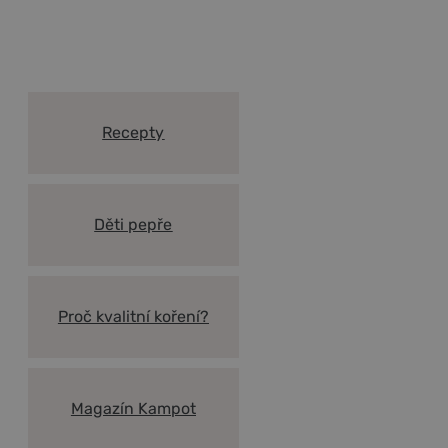
Vše co potřebujete vědět o
Kampotském pepři a koření
Recepty
Děti pepře
Proč kvalitní koření?
Magazín Kampot