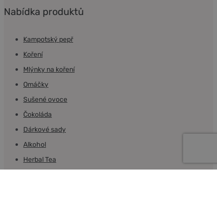
Nabídka produktů
Kampotský pepř
Koření
Mlýnky na koření
Omáčky
Sušené ovoce
Čokoláda
Dárkové sady
Alkohol
Herbal Tea