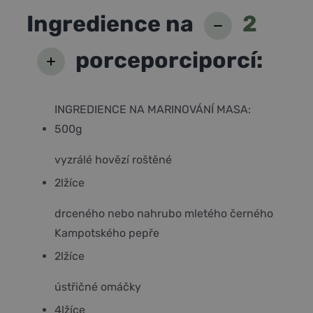
Ingredience na
2
porce
porci
porcí
:
INGREDIENCE NA MARINOVÁNÍ MASA:
500
g
vyzrálé hovězí roštěné
2
lžíce
drceného nebo nahrubo mletého černého
Kampotského pepře
2
lžíce
ústřičné omáčky
4
lžíce