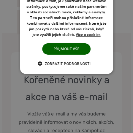
Informace o tom, jak používáte naše webové
stránky, poskytujeme také našim partnerům
v oblasti sociálních médií, reklamy a analýzy.
Tito partneři mohou příslušné informace
Reference
kombinovat s dalšími informacemi, které jste
jim poskytli nebo které od vás získali, když
jste využili jejich služeb.
Více o cookies
PŘIJMOUT VŠE
ZOBRAZIT PODROBNOSTI
NEZBYTNĚ NUTNÉ COOKIES
Kořeněné novinky a
ANALYTICKÉ COOKIES
akce na váš e-mail
MARKETINGOVÉ COOKIES
NEZAŘAZENÉ COOKIES
Vložte váš e-mail a my vás budeme
pravidelně informovat o novinkách, akcích,
slevách a receptech na Kampot.cz