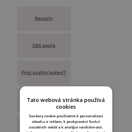
Kampotském pepři a koření
Recepty
Děti pepře
Proč kvalitní koření?
Tato webová stránka používá
Magazín Kampot
cookies
Soubory cookie používáme k personalizaci
obsahu a reklam, k poskytování funkcí
Naše farma
sociálních médií a k analýze návštěvnosti.