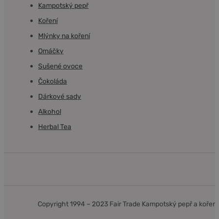
Kampotský pepř
Koření
Mlýnky na koření
Omáčky
Sušené ovoce
Čokoláda
Dárkové sady
Alkohol
Herbal Tea
Kampotský hovězí burger s omáčkou
z citronové trávy
Kokosové kuře s citronovou trávou
Zeleninové zelené kari
Copyright 1994 – 2023 Fair Trade Kampotský pepř a kořen
Tereza Šmírová
Darina Belzová
admin