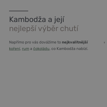
Kambodža a její
nejlepší výběr chutí
Napřímo pro vás dovážíme to
nejkvalitnější
koření
,
rum
a
čokoládu
, co Kambodža nabízí.
Vše co potřebujete vědět o