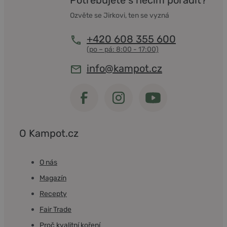
Ozvěte se Jirkovi, ten se vyzná
+420 608 355 600
info@kampot.cz
O Kampot.cz
O nás
Magazín
Recepty
Fair Trade
Proč kvalitní koření