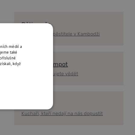
Děti pepře
Podporujeme pěstitele v Kambodži
ních médií a
ujeme také
příslušné
Magazín Kampot
ískali, když
Vše co potřebujete vědět
Reference
ES
Kuchaři, kteří nedají na nás dopustit