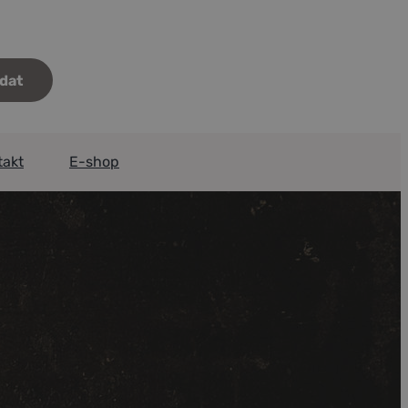
takt
E-shop