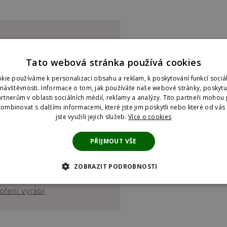
pty s kvalitním kořením
Tato webová stránka používá cookies
kie používáme k personalizaci obsahu a reklam, k poskytování funkcí sociál
 návštěvnosti. Informace o tom, jak používáte naše webové stránky, poskyt
rtnerům v oblasti sociálních médií, reklamy a analýzy. Tito partneři mohou 
ní koření?
ombinovat s dalšími informacemi, které jste jim poskytli nebo které od vás z
jste využili jejich služeb.
Více o cookies
 se naše koření liší
PŘIJMOUT VŠE
ZOBRAZIT PODROBNOSTI
a
 COOKIES
ANALYTICKÉ COOKIES
MARKETINGOVÉ COOKI
oření vyrábí
KIES