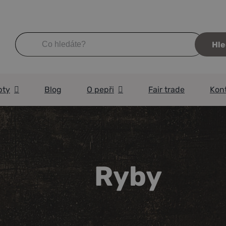
Hledat:
pty
Blog
O pepři
Fair trade
Kon
Ryby