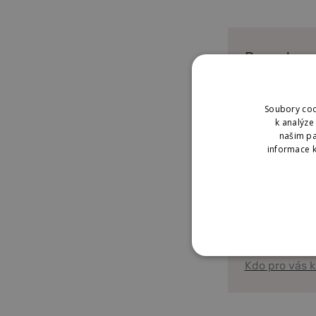
Recepty
Unikátní rece
Soubory coo
Vše co
k analýze
našim pa
potřebujete
Proč kvalit
informace k
vědět o
Zjistěte v čem
Kampotském
pepři a koření
Naše farm
NEZBYTNĚ NUTNÉ
Kdo pro vás k
NEZAŘAZENÉ COO