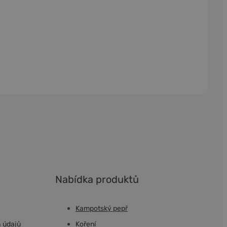
Nabídka produktů
Kampotský pepř
 údajů
Koření