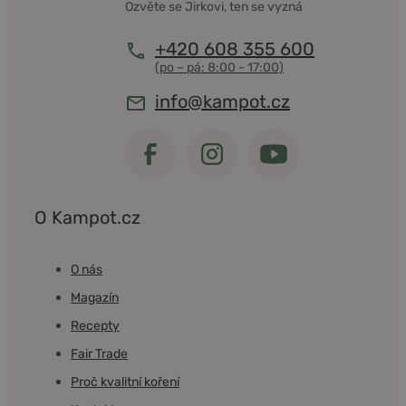
Ozvěte se Jirkovi, ten se vyzná
+420 608 355 600
info@kampot.cz
O Kampot.cz
O nás
Magazín
Recepty
Fair Trade
Proč kvalitní koření