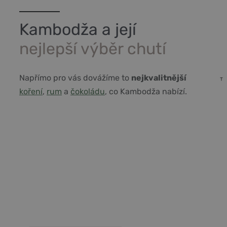
Kambodža a její
nejlepší výběr chutí
Napřímo pro vás dovážíme to
nejkvalitnější
koření
,
rum
a
čokoládu
, co Kambodža nabízí.
Vše co potřebujete vědět o
Kampotském pepři a koření