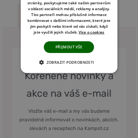
stránky, poskytujeme také našim partnerům
v oblasti sociálních médií, reklamy a analýzy.
Tito partneři mohou příslušné informace
Reference
kombinovat s dalšími informacemi, které jste
jim poskytli nebo které od vás získali, když
jste využili jejich služeb.
Více o cookies
PŘIJMOUT VŠE
ZOBRAZIT PODROBNOSTI
Kořeněné novinky a
NEZBYTNĚ NUTNÉ COOKIES
ANALYTICKÉ COOKIES
akce na váš e-mail
MARKETINGOVÉ COOKIES
Vložte váš e-mail a my vás budeme
NEZAŘAZENÉ COOKIES
pravidelně informovat o novinkách, akcích,
slevách a receptech na Kampot.cz