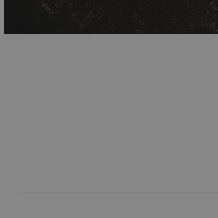
Limetový
krém
Dezerty