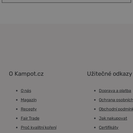
O Kampot.cz
Užitečné odkazy
O nás
Doprava a platba
Magazín
Ochrana osobních
Recepty
Obchodní podmín
Fair Trade
Jak nakupovat
Proč kvalitní koření
Certifikáty