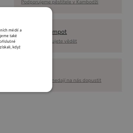
Podporujeme pěstitele v Kambodži
ních médií a
Magazín Kampot
ujeme také
Vše co potřebujete vědět
příslušné
ískali, když
Reference
Kuchaři, kteří nedají na nás dopustit
ES