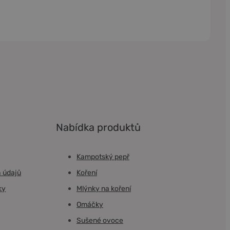
Nabídka produktů
Kampotský pepř
 údajů
Koření
ky
Mlýnky na koření
Omáčky
Sušené ovoce