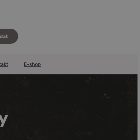
takt
E-shop
ky