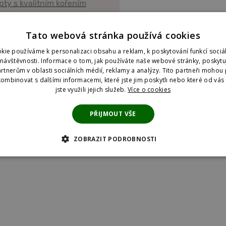
pty s kvalitním kořením
Tato webová stránka používá cookies
kie používáme k personalizaci obsahu a reklam, k poskytování funkcí sociál
ní koření?
 návštěvnosti. Informace o tom, jak používáte naše webové stránky, poskyt
 se naše koření liší
rtnerům v oblasti sociálních médií, reklamy a analýzy. Tito partneři mohou 
ombinovat s dalšími informacemi, které jste jim poskytli nebo které od vás z
jste využili jejich služeb.
Více o cookies
PŘIJMOUT VŠE
a
oření vyrábí
ZOBRAZIT PODROBNOSTI
 COOKIES
ANALYTICKÉ COOKIES
MARKETINGOVÉ COOKI
KIES