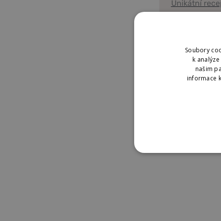
Unikátní rece
Vše co
potřebujete
Soubory coo
Proč kvalit
k analýze
vědět o
Zjistěte v čem
našim pa
informace k
Kampotském
pepři a koření
Naše farm
Kdo pro vás k
NEZBYTNĚ NUTNÉ
NEZAŘAZENÉ COO