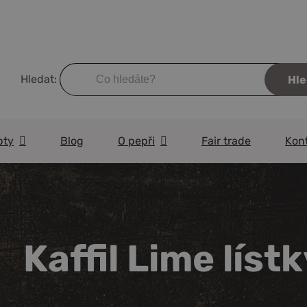
Hledat:
pty
Blog
O pepři
Fair trade
Kon
Kaffil Lime líst