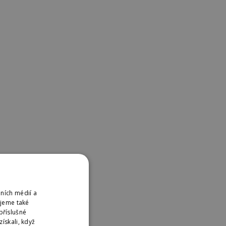
ních médií a
ujeme také
příslušné
ískali, když