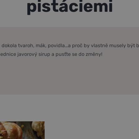
pistáciemi
 dokola tvaroh, mák, povidla…a proč by vlastně musely být b
lednice javorový sirup a pusťte se do změny!