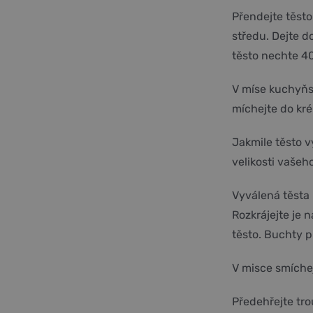
Přendejte těsto
středu. Dejte d
těsto nechte 4
V míse kuchyňsk
míchejte do kr
Jakmile těsto v
velikosti vašeh
Vyválená těsta 
Rozkrájejte je 
těsto. Buchty 
V misce smíchej
Předehřejte tr