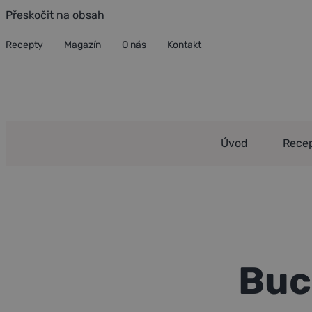
Přeskočit na obsah
Recepty
Magazín
O nás
Kontakt
Úvod
Rece
Portfolio
Buchty s kar
Buc