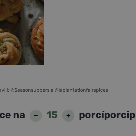
vili
: @Seasonsuppers a @laplantationfairspices
ce na
15
porcí
porci
p