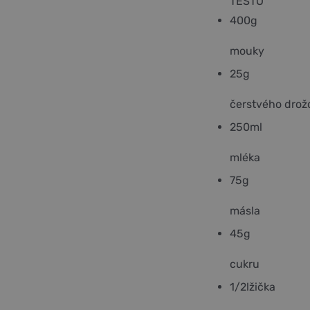
TĚSTO
400
g
mouky
25
g
čerstvého drož
250
ml
mléka
75
g
másla
45
g
cukru
1/2
lžička