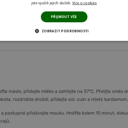
jste využili jejich služeb.
Více o cookies
PŘIJMOUT VŠE
ZOBRAZIT PODROBNOSTI
 COOKIES
ANALYTICKÉ COOKIES
MARKETINGOVÉ COOKI
KIES
ťte máslo, přidejte mléko a zahřejte na 37°C. Přelijte směs 
ota, rozdrobte droždí, přidejte sůl, cukr a mletý kardamom.
 a postupně přidávejte mouku. Hněťte kolem 10 minut, doku
rajů.