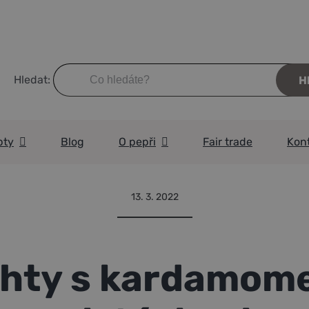
Hledat:
pty
Blog
O pepři
Fair trade
Kon
damomem a pistáciemi
13. 3. 2022
hty s kardamom