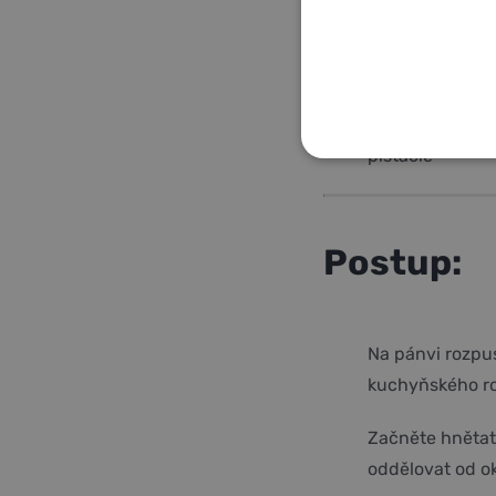
GLAZURA
javorový sirup
voda
pistácie
NEZBYTNĚ NUTNÉ
NEZAŘAZENÉ COO
Postup:
Na pánvi rozpus
kuchyňského rob
Začněte hnětat
oddělovat od ok