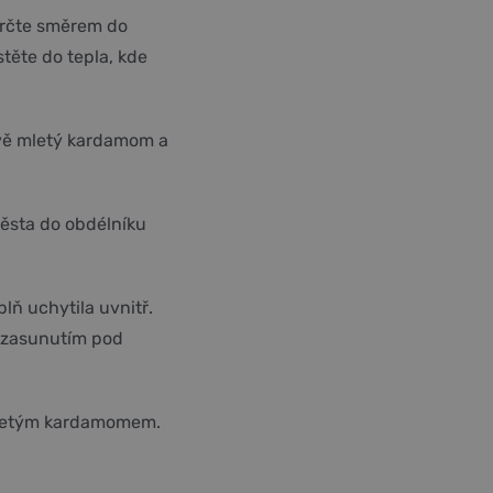
trčte směrem do
těte do tepla, kde
tvě mletý kardamom a
těsta do obdélníku
lň uchytila uvnitř.
e zasunutím pod
 mletým kardamomem.