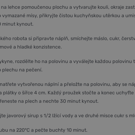
 na lehce pomoučenou plochu a vytvarujte kouli, okraje zas
o vymazané mísy, přikryjte čistou kuchyňskou utěrkou a umis
0 minut kynout.
ého robota si připravte náplň, smíchejte máslo, cukr, čers
émové a hladké konzistence.
ykyne, rozdělte ho na polovinu a vyválejte každou polovinu 
o plechu na pečení.
natřete vytvořenou náplní a přeložte na polovinu, aby se náp
na plátky o šířce 4 cm. Každý proužek stočte a konec uchyťt
přeneste na plech a nechte 30 minut kynout.
te javorový sirup s 1/2 lžící vody a ve druhé misce cukr s
oubu na 220°C a pečte buchty 10 minut.