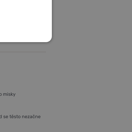
ES
do misky
d se těsto nezačne