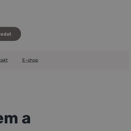
takt
E-shop
em a