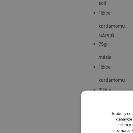
soli
1
lžíce
kardamomu
NÁPLŇ
75
g
másla
1
lžíce
kardamomu
2
lžíce
pistácií
45
g
Soubory coo
k analýze
našim pa
cukru
informace k