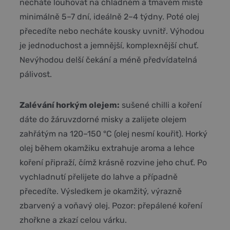
necháte louhovat na chladném a tmavém místě
minimálně 5–7 dní, ideálně 2–4 týdny. Poté olej
přecedíte nebo necháte kousky uvnitř. Výhodou
je jednoduchost a jemnější, komplexnější chuť.
Nevýhodou delší čekání a méně předvídatelná
pálivost.
Zalévání horkým olejem:
sušené chilli a koření
dáte do žáruvzdorné misky a zalijete olejem
zahřátým na 120–150 °C (olej nesmí kouřit). Horký
olej během okamžiku extrahuje aroma a lehce
koření připraží, čímž krásně rozvine jeho chuť. Po
vychladnutí přelijete do lahve a případně
přecedíte. Výsledkem je okamžitý, výrazně
zbarvený a voňavý olej. Pozor: přepálené koření
zhořkne a zkazí celou várku.