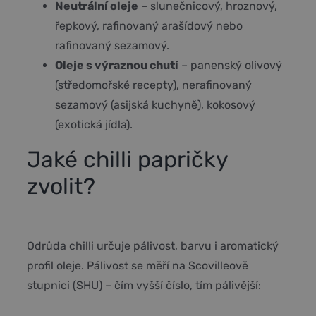
Neutrální oleje
– slunečnicový, hroznový,
řepkový, rafinovaný arašídový nebo
rafinovaný sezamový.
Oleje s výraznou chutí
– panenský olivový
(středomořské recepty), nerafinovaný
sezamový (asijská kuchyně), kokosový
(exotická jídla).
Jaké chilli papričky
zvolit?
Odrůda chilli určuje pálivost, barvu i aromatický
profil oleje. Pálivost se měří na Scovilleově
stupnici (SHU) – čím vyšší číslo, tím pálivější: