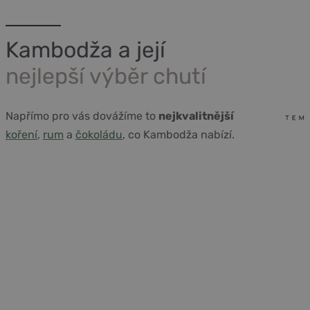
Kambodža a její
nejlepší výběr chutí
Napřímo pro vás dovážíme to
nejkvalitnější
koření
,
rum
a
čokoládu
, co Kambodža nabízí.
Vše co potřebujete vědět o
Kampotském pepři a koření