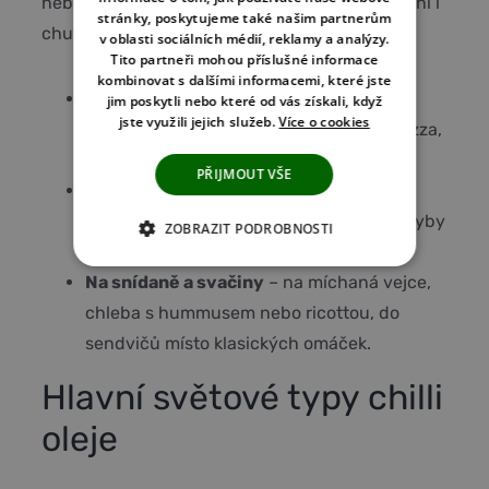
nebo přímo na talíři, aby si zachoval barvu, vůni i
stránky, poskytujeme také našim partnerům
chuť.
v oblasti sociálních médií, reklamy a analýzy.
Tito partneři mohou příslušné informace
kombinovat s dalšími informacemi, které jste
Na hotová jídla
– polévky (ramen, pho),
jim poskytli nebo které od vás získali, když
jste využili jejich služeb.
Více o cookies
nudle, smažená rýže, grilované maso, pizza,
těstoviny.
PŘIJMOUT VŠE
Do marinád a dresinků
– se sójovou
omáčkou, limetou a zázvorem na maso, ryby
ZOBRAZIT PODROBNOSTI
nebo tofu; nebo do vinaigretu na saláty.
NEZBYTNĚ NUTNÉ COOKIES
Na snídaně a svačiny
– na míchaná vejce,
chleba s hummusem nebo ricottou, do
ANALYTICKÉ COOKIES
sendvičů místo klasických omáček.
MARKETINGOVÉ COOKIES
Hlavní světové typy chilli
NEZAŘAZENÉ COOKIES
oleje