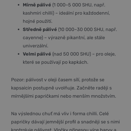
Mírně pálivé
(1 000–5 000 SHU, např.
kashmiri chilli) – ideální pro každodenní,
hojné použití.
Středně pálivé
(10 000–30 000 SHU, např.
cayenne) – výrazně pikantní, ale stále
univerzální.
Velmi pálivé
(nad 50 000 SHU) – pro oleje,
které se používají po kapkách.
Pozor: pálivost v oleji časem sílí, protože se
kapsaicin postupně uvolňuje. Začněte raději s
mírnějšími papričkami nebo menším množstvím.
Na výslednou chuť má vliv i forma chilli. Celé
papričky dávají jemnější profil a snadněji se s nimi
kontroluje pálivost. Vločky přinesou více barvy a