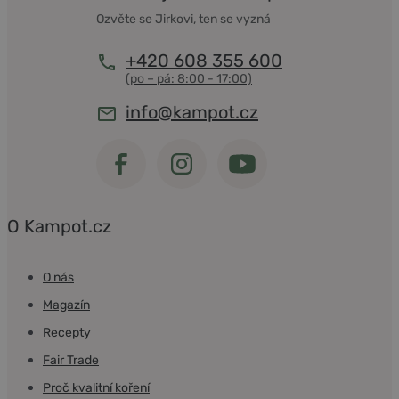
Ozvěte se Jirkovi, ten se vyzná
+420 608 355 600
info@kampot.cz
O Kampot.cz
O nás
Magazín
Recepty
Fair Trade
Proč kvalitní koření