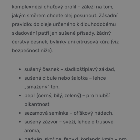
komplexnější chuťový profil – záleží na tom,
jakým směrem chcete olej posunout. Zásadní
pravidlo: do oleje určeného k dlouhodobému
skladování patří jen sušené přísady, žádný
čerstvý česnek, bylinky ani citrusová kůra (viz
bezpečnost níže).
sušený česnek – sladkoštiplavý základ,
sušená cibule nebo šalotka – lehce
„smažený" tón,
pepř (černý, bílý, zelený) – pro hlubší
pikantnost,
sezamová semínka – oříškový nádech,
sušený zázvor – svěží, lehce citrusové
aroma,
badyán, skořice, fenykl, koriandr, kmín – pro