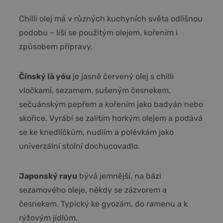
Chilli olej má v různých kuchyních světa odlišnou
podobu – liší se použitým olejem, kořením i
způsobem přípravy.
Čínský là yóu
je jasně červený olej s chilli
vločkami, sezamem, sušeným česnekem,
sečuánským pepřem a kořením jako badyán nebo
skořice. Vyrábí se zalitím horkým olejem a podává
se ke knedlíčkům, nudlím a polévkám jako
univerzální stolní dochucovadlo.
Japonský rayu
bývá jemnější, na bázi
sezamového oleje, někdy se zázvorem a
česnekem. Typický ke gyozám, do ramenu a k
rýžovým jídlům.