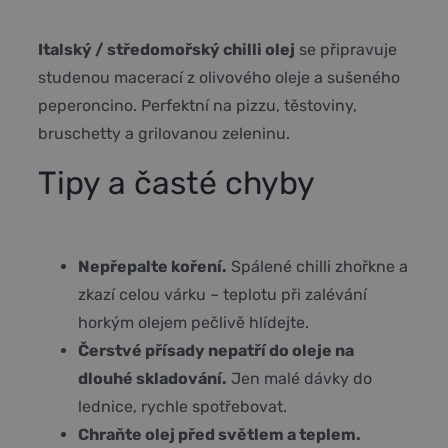
Italský / středomořský chilli olej
se připravuje
studenou macerací z olivového oleje a sušeného
peperoncino. Perfektní na pizzu, těstoviny,
bruschetty a grilovanou zeleninu.
Tipy a časté chyby
Nepřepalte koření.
Spálené chilli zhořkne a
zkazí celou várku – teplotu při zalévání
horkým olejem pečlivě hlídejte.
Čerstvé přísady nepatří do oleje na
dlouhé skladování.
Jen malé dávky do
lednice, rychle spotřebovat.
Chraňte olej před světlem a teplem.