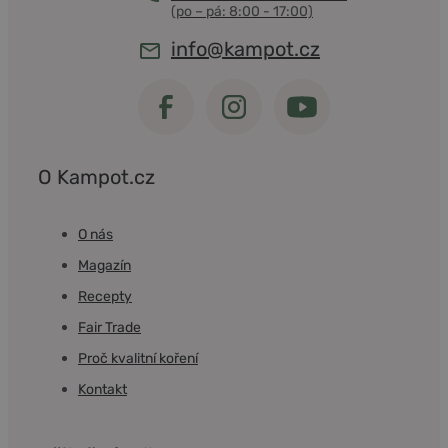
info@kampot.cz
O Kampot.cz
O nás
Magazín
Recepty
Fair Trade
Proč kvalitní koření
Kontakt