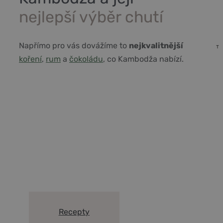
nejlepší výběr chutí
Napřímo pro vás dovážíme to
nejkvalitnější
koření
,
rum
a
čokoládu
, co Kambodža nabízí.
Vše co potřebujete vědět o
Kampotském pepři a koření
Recepty