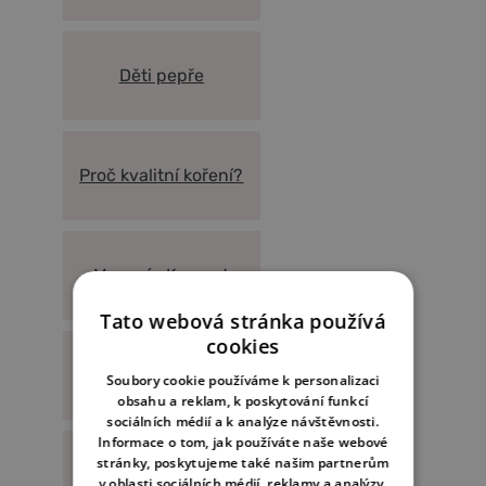
Děti pepře
Proč kvalitní koření?
Magazín Kampot
Tato webová stránka používá
cookies
Naše farma
Soubory cookie používáme k personalizaci
obsahu a reklam, k poskytování funkcí
sociálních médií a k analýze návštěvnosti.
Informace o tom, jak používáte naše webové
stránky, poskytujeme také našim partnerům
Reference
v oblasti sociálních médií, reklamy a analýzy.