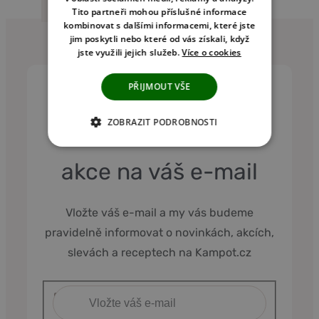
Tito partneři mohou příslušné informace
kombinovat s dalšími informacemi, které jste
jim poskytli nebo které od vás získali, když
jste využili jejich služeb.
Více o cookies
PŘIJMOUT VŠE
ZOBRAZIT PODROBNOSTI
Kořeněné novinky a
NEZBYTNĚ NUTNÉ COOKIES
akce na váš e-mail
ANALYTICKÉ COOKIES
MARKETINGOVÉ COOKIES
Vložte váš e-mail a my vás budeme
pravidelně informovat o novinkách, akcích,
NEZAŘAZENÉ COOKIES
slevách a receptech na Kampot.cz