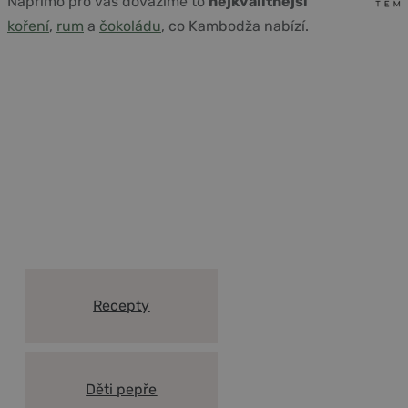
Napřímo pro vás dovážíme to
nejkvalitnější
koření
,
rum
a
čokoládu
, co Kambodža nabízí.
Vše co potřebujete vědět o
Kampotském pepři a koření
Recepty
Děti pepře