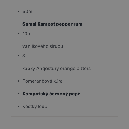
50
ml
Samai Kampot pepper rum
10
ml
vanilkového sirupu
3
kapky Angostury orange bitters
Pomerančová kúra
Kampotský červený pepř
Kostky ledu