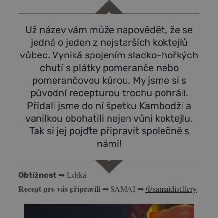
Už název vám může napovědět, že se
jedná o jeden z nejstarších koktejlů
vůbec. Vyniká spojením sladko-hořkých
chutí s plátky pomeranče nebo
pomerančovou kúrou. My jsme si s
původní recepturou trochu pohráli.
Přidali jsme do ní špetku Kambodži a
vanilkou obohatili nejen vůni koktejlu.
Tak si jej pojďte připravit společně s
námi!
➡ Lehká
Obtížnost
Recept pro vás připravili
➡ SAMAI
➡
@samaidistillery