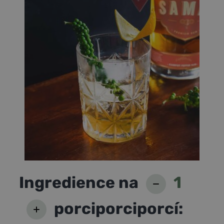
Ingredience na
1
porci
porci
porcí
: