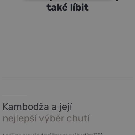
NEZBYTNĚ NUTNÉ COOKIES
také líbit
ANALYTICKÉ COOKIES
MARKETINGOVÉ COOKIES
NEZAŘAZENÉ COOKIES
Kambodža a její
nejlepší výběr chutí