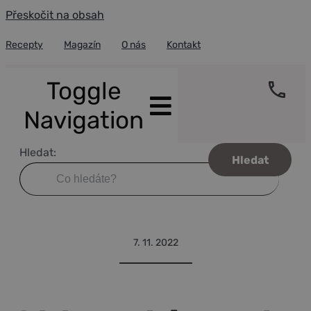
Přeskočit na obsah
Recepty
Magazín
O nás
Kontakt
Toggle
Navigation
Hledat:
Úvod
Recepty
Portfolio
Old Fashioned s vanilkou a Kampotským pepřem
Blog
7. 11. 2022
O pepři
Fair trade