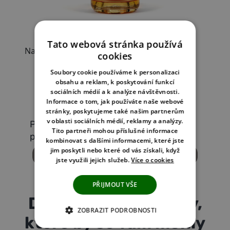
Tato webová stránka používá
cookies
Soubory cookie používáme k personalizaci
obsahu a reklam, k poskytování funkcí
sociálních médií a k analýze návštěvnosti.
Informace o tom, jak používáte naše webové
stránky, poskytujeme také našim partnerům
v oblasti sociálních médií, reklamy a analýzy.
Pokud se vám recept líbil, sdílejte ho s
Tito partneři mohou příslušné informace
přáteli
kombinovat s dalšími informacemi, které jste
jim poskytli nebo které od vás získali, když
jste využili jejich služeb.
Více o cookies
PŘIJMOUT VŠE
Další peprné recepty,
ZOBRAZIT PODROBNOSTI
které by se vám mohly