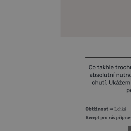
Co takhle trochu
absolutní nutno
chutí. Ukážeme
p
➡ Lehká
Obtížnost
Recept pro vás připravi