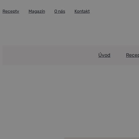
Přeskočit
Recepty
Magazín
O nás
Kontakt
na
obsah
Úvod
Rece
Portfolio
Coco Rum