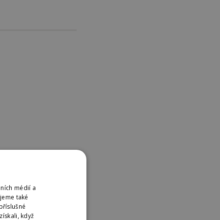
ních médií a
ujeme také
příslušné
ískali, když