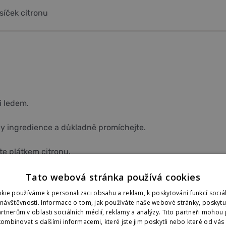
síček citronu
i ledem.
ny ingredience a důkladně promíchejte.
e plátkem citronu.
Tato webová stránka používá cookies
kie používáme k personalizaci obsahu a reklam, k poskytování funkcí sociál
 návštěvnosti. Informace o tom, jak používáte naše webové stránky, poskyt
Prémiový rum z Kambodži
rtnerům v oblasti sociálních médií, reklamy a analýzy. Tito partneři mohou 
ombinovat s dalšími informacemi, které jste jim poskytli nebo které od vás z