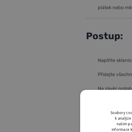
plátek nebo mě
Postup:
Naplňte sklenic
Přidejte všech
Na závěr ozdobt
Soubory coo
k analýze
našim pa
informace k