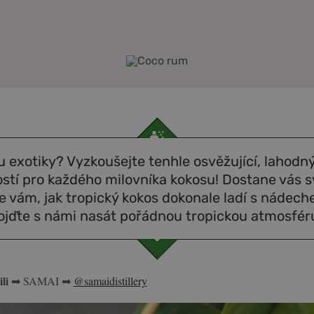
 exotiky? Vyzkoušejte tenhle osvěžující, lahodný 
stí pro každého milovníka kokosu! Dostane vás s
 vám, jak tropický kokos dokonale ladí s nádech
ojďte s námi nasát pořádnou tropickou atmosfér
li
➡ SAMAI
➡
@samaidistillery