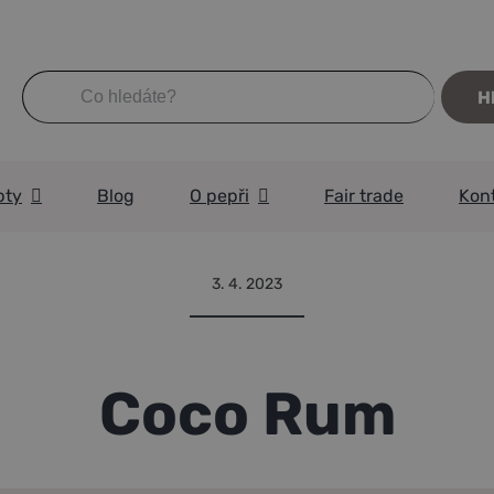
Hledat:
pty
Blog
O pepři
Fair trade
Kon
3. 4. 2023
Coco Rum