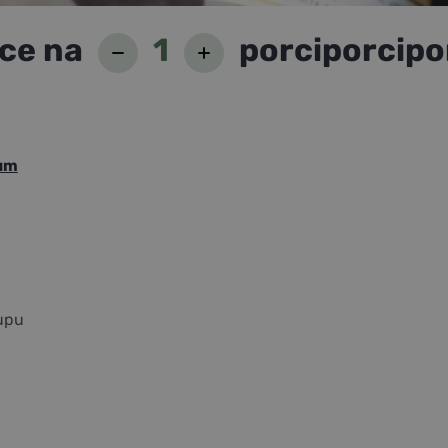
ce na
1
porci
porci
po
um
upu