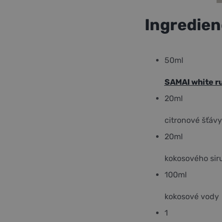
Ingredien
50
ml
SAMAI white r
20
ml
citronové šťávy
20
ml
kokosového sir
100
ml
kokosové vody
1