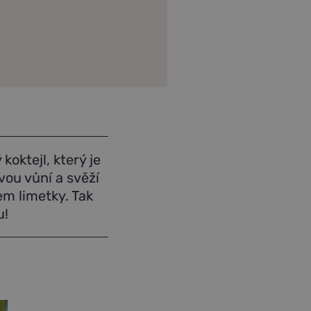
koktejl, který je
vou vůní a svěží
em limetky. Tak
u!